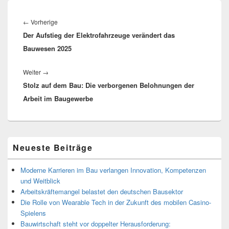
Beitragsnavigation
Vorheriger
←
Vorherige
Der Aufstieg der Elektrofahrzeuge verändert das
Beitrag:
Bauwesen 2025
Nächster
Weiter
→
Stolz auf dem Bau: Die verborgenen Belohnungen der
Beitrag:
Arbeit im Baugewerbe
Primärer
Neueste Beiträge
Seitenleisten-
Widgetbereich
Moderne Karrieren im Bau verlangen Innovation, Kompetenzen
und Weitblick
Arbeitskräftemangel belastet den deutschen Bausektor
Die Rolle von Wearable Tech in der Zukunft des mobilen Casino-
Spielens
Bauwirtschaft steht vor doppelter Herausforderung: