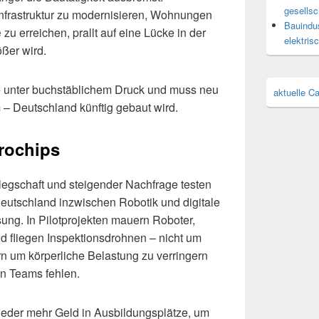
gesellsc
Infrastruktur zu modernisieren, Wohnungen
Bauindus
e
zu erreichen, prallt auf eine Lücke in der
elektris
ößer wird.
e unter buchstäblichem Druck und muss neu
aktuelle C
– Deutschland künftig gebaut wird.
rochips
legschaft und steigender Nachfrage testen
utschland inzwischen Robotik und digitale
sung. In Pilotprojekten mauern Roboter,
 fliegen Inspektionsdrohnen – nicht um
n um körperliche Belastung zu verringern
n Teams fehlen.
ieder mehr Geld in Ausbildungsplätze, um