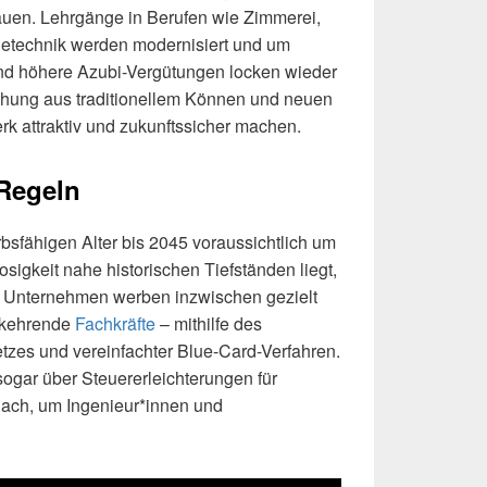
auen. Lehrgänge in Berufen wie Zimmerei,
technik werden modernisiert und um
nd höhere Azubi-Vergütungen locken wieder
chung aus traditionellem Können und neuen
k attraktiv und zukunftssicher machen.
 Regeln
bsfähigen Alter bis 2045 voraussichtlich um
osigkeit nahe historischen Tiefständen liegt,
Unternehmen werben inzwischen gezielt
kkehrende
Fachkräfte
– mithilfe des
zes und vereinfachter Blue-Card-Verfahren.
ogar über Steuererleichterungen für
ach, um Ingenieur*innen und