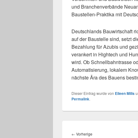
und Branchenverbände Neua
Baustellen-Praktika mit Deuts
Deutschlands Bauwirtschaft ri
auf der Baustelle sind, setzt 
Bezahlung für Azubis und gez
verankert in Hightech und Hum
wird. Ob Schnellbahntrasse o
Automatisierung, lokalem Know
nächste Ära des Bauens best
Dieser Eintrag wurde von
Eileen Mills
u
Permalink
.
Beitragsnavigation
Vorheriger
←
Vorherige