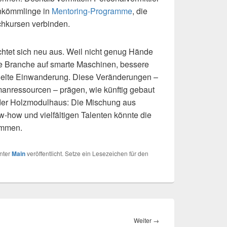
nkömmlinge in
Mentoring-Programme
, die
chkursen verbinden.
chtet sich neu aus. Weil nicht genug Hände
die Branche auf smarte Maschinen, bessere
ielte Einwanderung. Diese Veränderungen –
anressourcen – prägen, wie künftig gebaut
der Holzmodulhaus: Die Mischung aus
-how und vielfältigen Talenten könnte die
immen.
nter
Main
veröffentlicht. Setze ein Lesezeichen für den
Nächster
Weiter
→