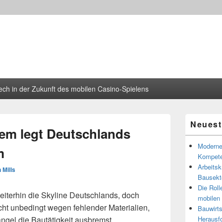
ech in der Zukunft des mobilen Casino-Spielens
Primärer
Neuest
Seitenleisten
lem legt Deutschlands
Widgetberei
Moderne 
m
Kompete
Arbeitsk
 Mills
Bausekt
Die Roll
iterhin die Skyline Deutschlands, doch
mobilen
Nicht unbedingt wegen fehlender Materialien,
Bauwirts
ngel die Bautätigkeit ausbremst.
Herausf