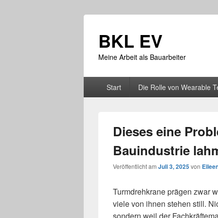
BKL EV
Meine Arbeit als Bauarbeiter
Primäres
Start
Die Rolle von Wearable T
Menü
Dieses eine Prob
Bauindustrie lah
Veröffentlicht am
Juli 3, 2025
von
Eileen
Turmdrehkrane prägen zwar we
viele von ihnen stehen still. 
sondern weil der Fachkräftema