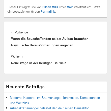
Dieser Eintrag wurde von
Eileen Mills
unter
Main
veröffentlicht. Setze
ein Lesezeichen für den
Permalink
.
Beitragsnavigation
Vorheriger
←
Vorherige
Wenn die Bauschaffenden selbst Aufbau brauchen:
Beitrag:
Psychische Herausforderungen angehen
Nächster
Weiter
→
Neue Wege in der heutigen Bauwelt
Beitrag:
Primärer
Neueste Beiträge
Seitenleisten-
Widgetbereich
Moderne Karrieren im Bau verlangen Innovation, Kompetenzen
und Weitblick
Arbeitskräftemangel belastet den deutschen Bausektor