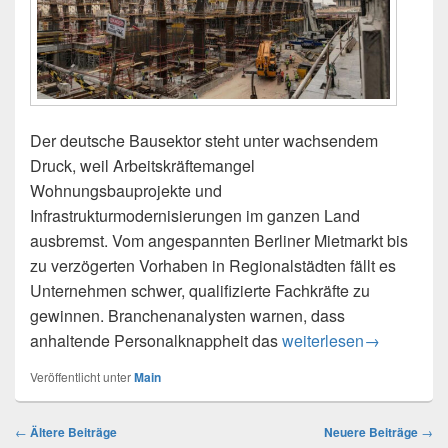
Der deutsche Bausektor steht unter wachsendem
Druck, weil Arbeitskräftemangel
Wohnungsbauprojekte und
Infrastrukturmodernisierungen im ganzen Land
ausbremst. Vom angespannten Berliner Mietmarkt bis
zu verzögerten Vorhaben in Regionalstädten fällt es
Unternehmen schwer, qualifizierte Fachkräfte zu
gewinnen. Branchenanalysten warnen, dass
Arbeitskräftemangel be
anhaltende Personalknappheit das
weiterlesen
→
Veröffentlicht unter
Main
Beitragsnavigation
←
Ältere Beiträge
Neuere Beiträge
→